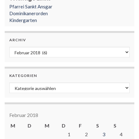
Pfarrei Sankt Ansgar
Dominikanerorden
Kindergarten
ARCHIV
Archiv
KATEGORIEN
Kategorien
Februar 2018
M
D
M
D
F
S
S
1
2
3
4